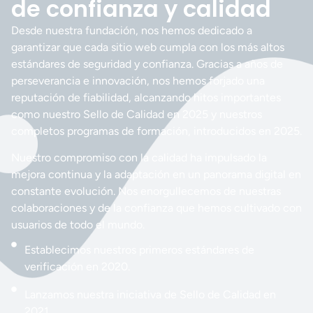
de confianza y calidad
Desde nuestra fundación, nos hemos dedicado a
garantizar que cada sitio web cumpla con los más altos
estándares de seguridad y confianza. Gracias a años de
perseverancia e innovación, nos hemos forjado una
reputación de fiabilidad, alcanzando hitos importantes
como nuestro Sello de Calidad en 2025 y nuestros
completos programas de formación, introducidos en 2025.
Nuestro compromiso con la calidad ha impulsado la
mejora continua y la adaptación en un panorama digital en
constante evolución. Nos enorgullecemos de nuestras
colaboraciones y de la confianza que hemos cultivado con
usuarios de todo el mundo.
Establecimos nuestros primeros estándares de
verificación en 2020.
Lanzamos nuestra iniciativa de Sello de Calidad en
2021.