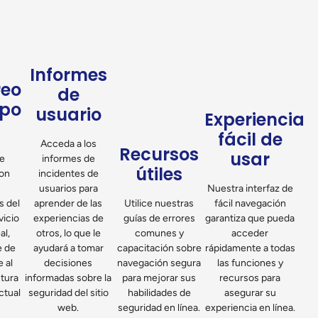
Informes
reo
de
mpo
usuario
Experiencia
fácil de
Acceda a los
Recursos
usar
e
informes de
útiles
on
incidentes de
usuarios para
Nuestra interfaz de
s del
aprender de las
Utilice nuestras
fácil navegación
vicio
experiencias de
guías de errores
garantiza que pueda
al,
otros, lo que le
comunes y
acceder
e de
ayudará a tomar
capacitación sobre
rápidamente a todas
 al
decisiones
navegación segura
las funciones y
stura
informadas sobre la
para mejorar sus
recursos para
ctual
seguridad del sitio
habilidades de
asegurar su
web.
seguridad en línea.
experiencia en línea.