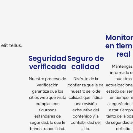
Monito
en tie
lit tellus,
real
Seguridad
Seguro de
verificada
calidad
Manténgas
informado c
Nuestro proceso de
Disfrute de la
nuestras
verificación
confianza que le da
actualizacione
garantiza que los
nuestro sello de
estado del ser
sitios web que visita
calidad, que indica
en tiempo re
cumplan con
una revisión
asegurándos
rigurosos
exhaustiva del
estar siempre
estándares de
contenido y la
tanto de la po
seguridad, lo que le
confiabilidad del
de seguridad a
brinda tranquilidad.
sitio.
del sitio.