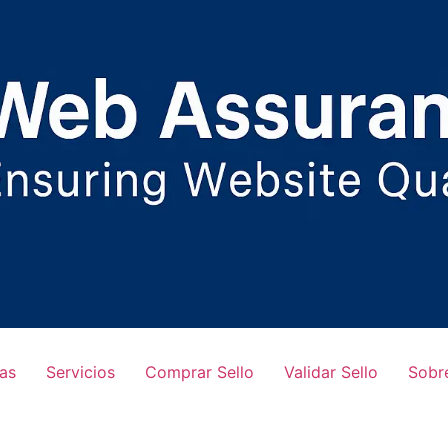
as
Servicios
Comprar Sello
Validar Sello
Sobr