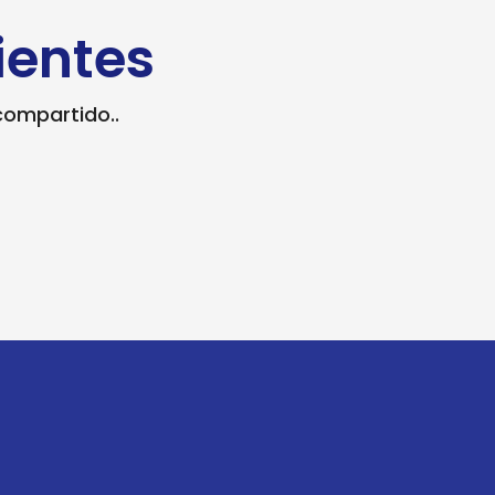
ientes
compartido..